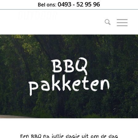
0493 - 52 95 96
Bel ons:
BBQ
pakketen
Een BBQ na jullie dagje uit om de dag