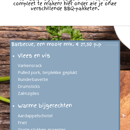
compleet te maken? hier onder zie je onze
verschillende BBQ-pakketen.
Barbecue, een mooie mix. € 21,50 p.p
Vlees en vis
Varkensrack
Pulled pork, terplekke geplukt
Runderbavette
Drumsticks
Zalmzijdes
Warme bijgerechten
Aardappelschotel
Friet
Grote stukken groentes